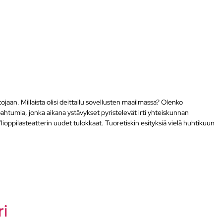
jaan. Millaista olisi deittailu sovellusten maailmassa? Olenko
ahtumia, jonka aikana ystävykset pyristelevät irti yhteiskunnan
ioppilasteatterin uudet tulokkaat. Tuoretiskin esityksiä vielä huhtikuun
i