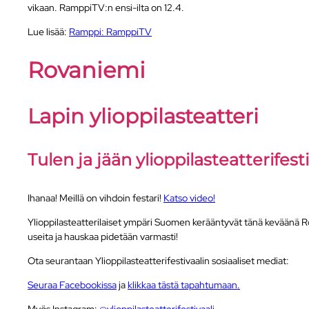
vikaan. RamppiTV:n ensi-ilta on 12.4.
Lue lisää:
Ramppi: RamppiTV
Rovaniemi
Lapin ylioppilasteatteri
Tulen ja jään ylioppilasteatterifest
Ihanaa! Meillä on vihdoin festari!
Katso video!
Ylioppilasteatterilaiset ympäri Suomen kerääntyvät tänä keväänä 
useita ja hauskaa pidetään varmasti!
Ota seurantaan Ylioppilasteatterifestivaalin sosiaaliset mediat:
Seuraa Facebookissa
ja
klikkaa tästä tapahtumaan.