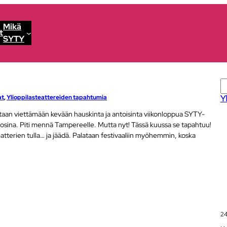
Mikä
t
SYTY
E
t
at
, 
Ylioppilasteattereiden tapahtumia
Y
s
taan viettämään kevään hauskinta ja antoisinta viikonloppua SYTY-
i
uosina. Piti mennä Tampereelle. Mutta nyt! Tässä kuussa se tapahtuu!
eatterien tulla… ja jäädä. Palataan festivaaliin myöhemmin, koska
24