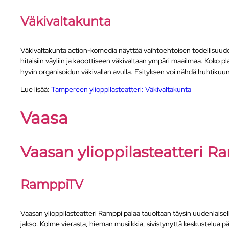
Väkivaltakunta
Väkivaltakunta action-komedia näyttää vaihtoehtoisen todellisuuden 
hitaisiin väyliin ja kaoottiseen väkivaltaan ympäri maailmaa. Koko pl
hyvin organisoidun väkivallan avulla. Esityksen voi nähdä huhtiku
Lue lisää:
Tampereen ylioppilasteatteri: Väkivaltakunta
Vaasa
Vaasan ylioppilasteatteri R
RamppiTV
Vaasan ylioppilasteatteri Ramppi palaa tauoltaan täysin uudenlai
jakso. Kolme vierasta, hieman musiikkia, sivistynyttä keskustelua päi