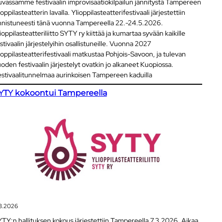
vassamme festivaalin improvisaatiokilpailun jännitystä Tampereen
ioppilasteatterin lavalla. Ylioppilasteatterifestivaali järjestettiin
nistuneesti tänä vuonna Tampereella 22.-24.5.2026.
ioppilasteatteriliitto SYTY ry kiittää ja kumartaa syvään kaikille
stivaalin järjestelyihin osallistuneille. Vuonna 2027
ioppilasteatterifestivaali matkustaa Pohjois-Savoon, ja tulevan
oden festivaalin järjestelyt ovatkin jo alkaneet Kuopiossa.
stivaalitunnelmaa aurinkoisen Tampereen kaduilla
YTY kokoontui Tampereella
3.2026
TY:n hallituksen kokous järjestettiin Tampereella 7.3.2026. Aikaa