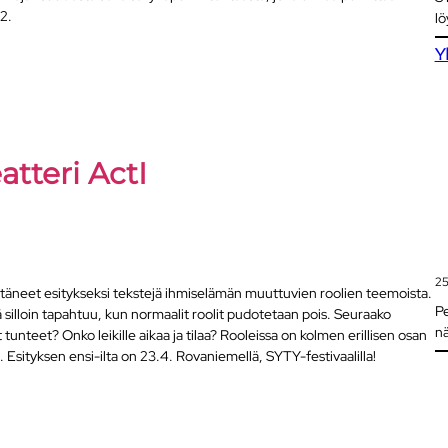
2.
lö
Y
tteri ActI
25
stäneet esitykseksi tekstejä ihmiselämän muuttuvien roolien teemoista.
Pe
 silloin tapahtuu, kun normaalit roolit pudotetaan pois. Seuraako
n
unteet? Onko leikille aikaa ja tilaa? Rooleissa on kolmen erillisen osan
in. Esityksen ensi-ilta on 23.4. Rovaniemellä, SYTY-festivaalilla!