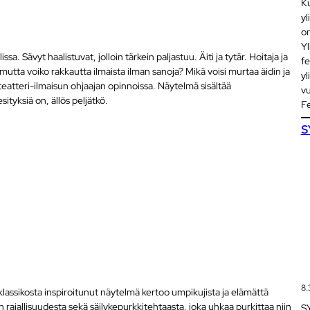
Ku
yl
on
Yl
a. Sävyt haalistuvat, jolloin tärkein paljastuu. Äiti ja tytär. Hoitaja ja
fe
utta voiko rakkautta ilmaista ilman sanoja? Mikä voisi murtaa äidin ja
yl
 teatteri-ilmaisun ohjaajan opinnoissa. Näytelmä sisältää
vu
ityksiä on, ällös peljätkö.
Fe
S
i
8.
klassikosta inspiroitunut näytelmä kertoo umpikujista ja elämättä
an rajallisuudesta sekä säilykepurkkitehtaasta, joka uhkaa purkittaa niin
SY