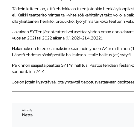
Tärkein kriteeri on, että ehdokkaan tulee jotenkin henkiä ylioppilast
ei. Kaikki teatteritoimintaa tai -yhteisöä kehittänyt teko voi olla p
olla yksittäinen henkilö, produktio, työryhmä tai koko teatterin väki
Jokainen SYTYn jäsenteatteri voi asettaa yhden oman ehdokkaansa 
vuosien 2021 tai 2022 aikana (1.1.2021–21.4.2022).
Hakemuksen tulee olla maksimissaan noin yhden A4:n mittainen (Time
Lähetä ehdotus sähköpostilla hallituksen listalle hallitus (at) syty.fi
Palkinnon saajasta päättää SYTYn hallitus. Päätös tehdään festariko
sunnuntaina 24.4.
Jos on jotain kysyttävää, ota yhteyttä tiedotusvastaavaan osoittee
Written By
Netta