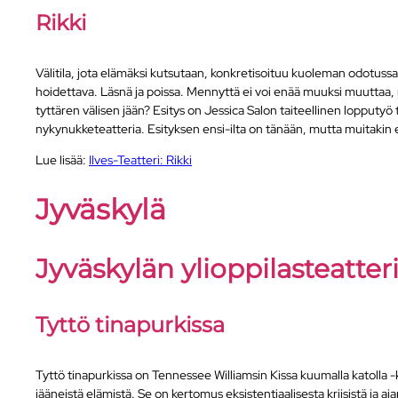
Rikki
Välitila, jota elämäksi kutsutaan, konkretisoituu kuoleman odotussaliss
hoidettava. Läsnä ja poissa. Mennyttä ei voi enää muuksi muuttaa, m
tyttären välisen jään? Esitys on Jessica Salon taiteellinen lopputyö
nykynukketeatteria. Esityksen ensi-ilta on tänään, mutta muitakin es
Lue lisää:
Ilves-Teatteri: Rikki
Jyväskylä
Jyväskylän ylioppilasteatter
Tyttö tinapurkissa
Tyttö tinapurkissa on Tennessee Williamsin Kissa kuumalla katolla -
jääneistä elämistä. Se on kertomus eksistentiaalisesta kriisistä ja aj