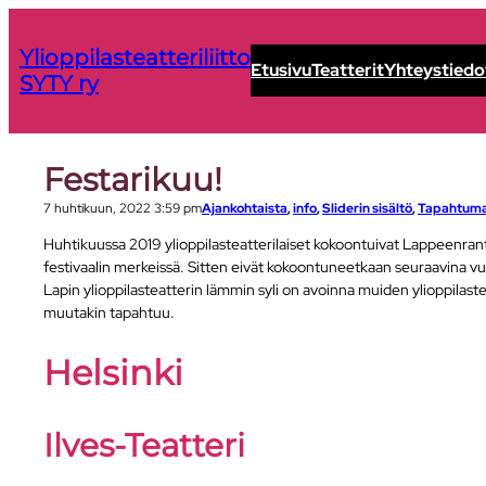
Siirry
sisältöön
Ylioppilasteatteriliitto
Etusivu
Teatterit
Yhteystiedo
SYTY ry
Festarikuu!
7 huhtikuun, 2022 3:59 pm
Ajankohtaista
, 
info
, 
Sliderin sisältö
, 
Tapahtum
Huhtikuussa 2019 ylioppilasteatterilaiset kokoontuivat Lappeenran
festivaalin merkeissä. Sitten eivät kokoontuneetkaan seuraavina v
Lapin ylioppilasteatterin lämmin syli on avoinna muiden ylioppilast
muutakin tapahtuu.
Helsinki
Ilves-Teatteri