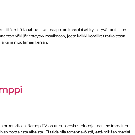
siitä, mitä tapahtuu kun maapallon kansalaiset kyllästyvät politiikan
aneetan väki järjestäytyy maailmaan, jossa kaikki konfliktit ratkaistaan
un aikana muutaman kerran.
amppi
sella produktiolla! RamppiTV on uuden keskusteluohjelman ensimmäinen
vän polttavista aiheista. Ei taida olla todennäköistä, että mikään menisi