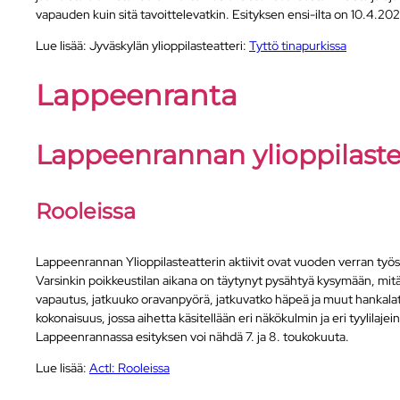
vapauden kuin sitä tavoittelevatkin. Esityksen ensi-ilta on 10.4.202
Lue lisää: Jyväskylän ylioppilasteatteri:
Tyttö tinapurkissa
Lappeenranta
Lappeenrannan ylioppilastea
Rooleissa
Lappeenrannan Ylioppilasteatterin aktiivit ovat vuoden verran työ
Varsinkin poikkeustilan aikana on täytynyt pysähtyä kysymään, mitä
vapautus, jatkuuko oravanpyörä, jatkuvatko häpeä ja muut hankalat t
kokonaisuus, jossa aihetta käsitellään eri näkökulmin ja eri tyylilaje
Lappeenrannassa esityksen voi nähdä 7. ja 8. toukokuuta.
Lue lisää:
ActI: Rooleissa