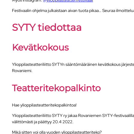
Myös Instagram:
@ylioppilasteatterifestivaali
Festivaalin ohjelma julkaistaan aivan tuota pikaa… Seuraa ilmoitte
SYTY tiedottaa
Kevätkokous
Ylioppilasteatteriliitto SYTYn sääntömääräinen kevätkokous järjeste
Rovaniemi.
Teatteritekopalkinto
Hae ylioppilasteatteritekopalkintoa!
Ylioppilasteatteriliitto SYTY ry jakaa Rovaniemen SYTY-festivaalil
välittömästi ja päättyy 20.4 2022.
Mikä sitten voi olla vuoden ylioppilasteatteriteko?