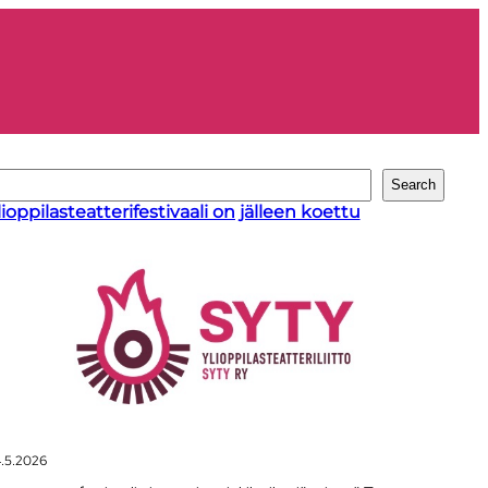
Search
lioppilasteatterifestivaali on jälleen koettu
.5.2026