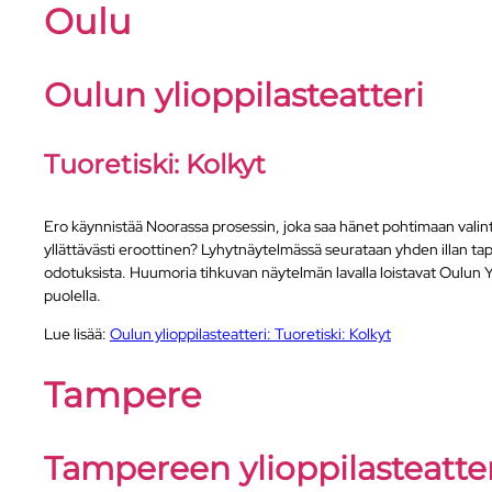
Oulu
Oulun ylioppilasteatteri
Tuoretiski: Kolkyt
Ero käynnistää Noorassa prosessin, joka saa hänet pohtimaan valinto
yllättävästi eroottinen? Lyhytnäytelmässä seurataan yhden illan tap
odotuksista. Huumoria tihkuvan näytelmän lavalla loistavat Oulun Yl
puolella.
Lue lisää:
Oulun ylioppilasteatteri: Tuoretiski: Kolkyt
Tampere
Tampereen ylioppilasteatter