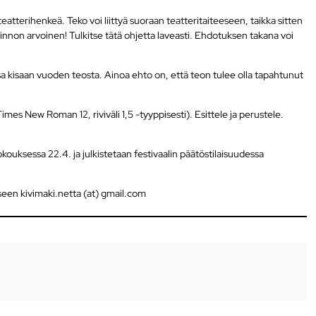
eatterihenkeä. Teko voi liittyä suoraan teatteritaiteeseen, taikka sitten
alkinnon arvoinen! Tulkitse tätä ohjetta laveasti. Ehdotuksen takana voi
.
kisaan vuoden teosta. Ainoa ehto on, että teon tulee olla tapahtunut
s New Roman 12, riviväli 1,5 -tyyppisesti). Esittele ja perustele.
kouksessa 22.4. ja julkistetaan festivaalin päätöstilaisuudessa
seen kivimaki.netta (at) gmail.com