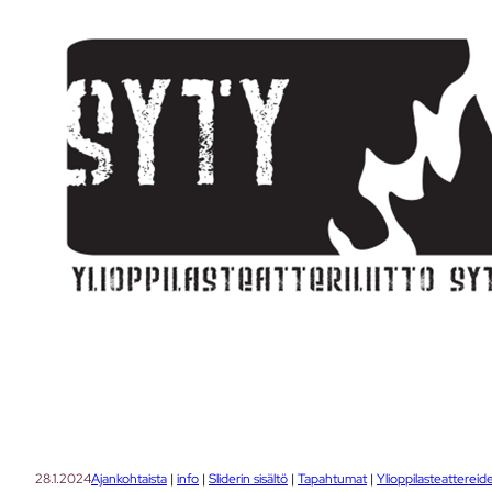
28.1.2024
Ajankohtaista
 | 
info
 | 
Sliderin sisältö
 | 
Tapahtumat
 | 
Ylioppilasteatterei