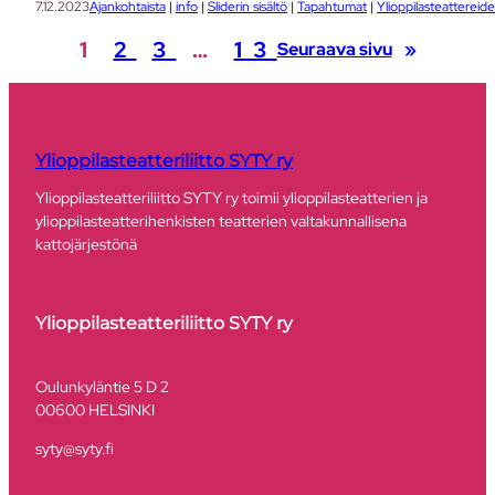
7.12.2023
Ajankohtaista
 | 
info
 | 
Sliderin sisältö
 | 
Tapahtumat
 | 
Ylioppilasteattereid
1
2
3
…
13
Seuraava sivu
»
Ylioppilasteatteriliitto SYTY ry
Ylioppilasteatteriliitto SYTY ry toimii ylioppilasteatterien ja
ylioppilasteatterihenkisten teatterien valtakunnallisena
kattojärjestönä
Ylioppilasteatteriliitto SYTY ry
​Oulunkyläntie 5 D 2
00600 HELSINKI
syty@syty.fi