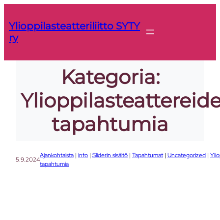
Siirry
sisältöön
Ylioppilasteatteriliitto SYTY
ry
Kategoria:
Ylioppilasteattereid
tapahtumia
Ajankohtaista
 | 
info
 | 
Sliderin sisältö
 | 
Tapahtumat
 | 
Uncategorized
 | 
Yli
5.9.2024
tapahtumia