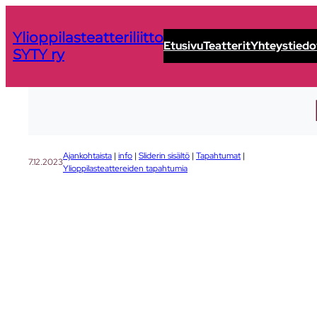
Siirry
sisältöön
Ylioppilasteatteriliitto
Etusivu
Teatterit
Yhteystiedo
SYTY ry
Ajankohtaista
 | 
info
 | 
Sliderin sisältö
 | 
Tapahtumat
 | 
7.12.2023
Ylioppilasteattereiden tapahtumia