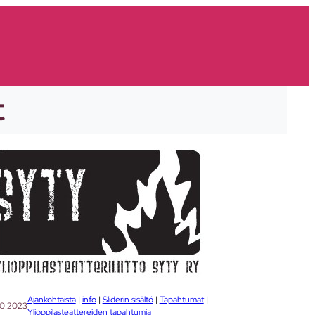
t
Ajankohtaista
 | 
info
 | 
Sliderin sisältö
 | 
Tapahtumat
 | 
10.2023
Ylioppilasteattereiden tapahtumia