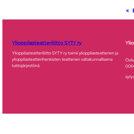
«
Ylioppilasteatteriliitto SYTY ry
Yli
Ylioppilasteatteriliitto SYTY ry toimii ylioppilasteatterien ja
ylioppilasteatterihenkisten teatterien valtakunnallisena
​Oul
kattojärjestönä
006
syty