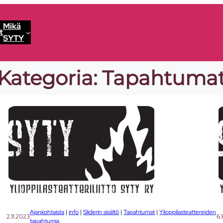
Mikä
t
SYTY
Kategoria:
Tapahtuma
Ajankohtaista
 | 
info
 | 
Sliderin sisältö
 | 
Tapahtumat
 | 
Ylioppilasteattereiden
2.11.2023
6.
tapahtumia