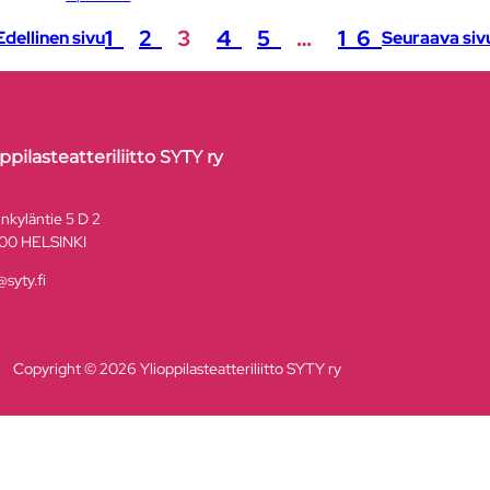
1
2
3
4
5
…
16
Edellinen sivu
Seuraava siv
oppilasteatteriliitto SYTY ry
unkyläntie 5 D 2
00 HELSINKI
@syty.fi
Copyright © 2026 Ylioppilasteatteriliitto SYTY ry