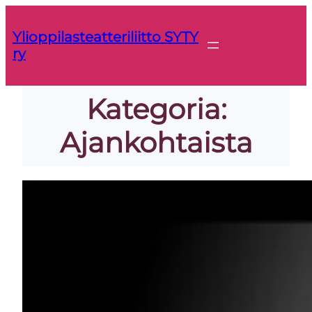
Siirry
sisältöön
Ylioppilasteatteriliitto SYTY
ry
Kategoria:
Ajankohtaista