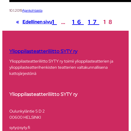
10.1.2019
Ajankohtaista
1
…
16
17
18
«
Edellinen sivu
Ylioppilasteatteriliitto SYTY ry
Ylioppilasteatteriliitto SYTY ry toimii ylioppilasteatterien ja
ylioppilasteatterihenkisten teatterien valtakunnallisena
kattojärjestönä
Ylioppilasteatteriliitto SYTY ry
​Oulunkyläntie 5 D 2
00600 HELSINKI
syty@syty.fi