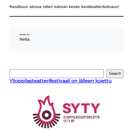
Kesäkuun alussa sitten tulevan kesän kesäteatterikatsaus!
Written By
Netta
E
Search
t
Ylioppilasteatterifestivaali on jälleen koettu
s
i