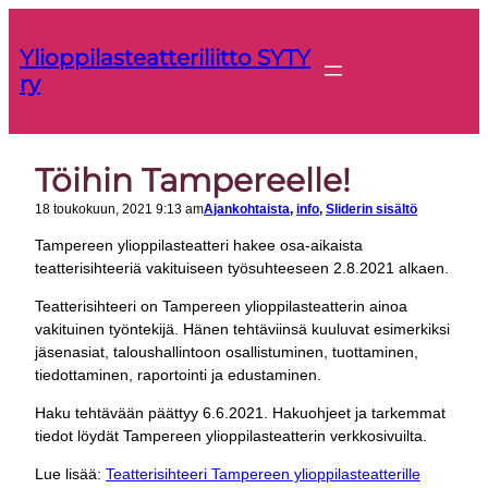
Siirry
sisältöön
Ylioppilasteatteriliitto SYTY
ry
Töihin Tampereelle!
18 toukokuun, 2021 9:13 am
Ajankohtaista
, 
info
, 
Sliderin sisältö
Tampereen ylioppilasteatteri hakee osa-aikaista
teatterisihteeriä vakituiseen työsuhteeseen 2.8.2021 alkaen.
Teatterisihteeri on Tampereen ylioppilasteatterin ainoa
vakituinen työntekijä. Hänen tehtäviinsä kuuluvat esimerkiksi
jäsenasiat, taloushallintoon osallistuminen, tuottaminen,
tiedottaminen, raportointi ja edustaminen.
Haku tehtävään päättyy 6.6.2021. Hakuohjeet ja tarkemmat
tiedot löydät Tampereen ylioppilasteatterin verkkosivuilta.
Lue lisää:
Teatterisihteeri Tampereen ylioppilasteatterille