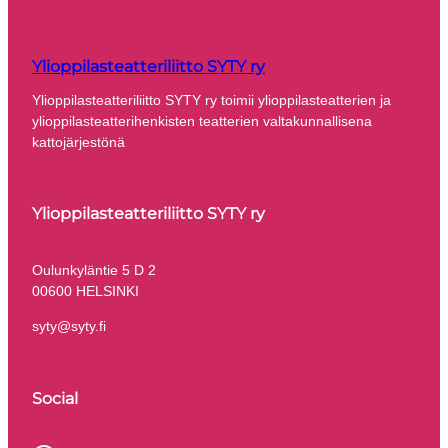
Ylioppilasteatteriliitto SYTY ry
Ylioppilasteatteriliitto SYTY ry toimii ylioppilasteatterien ja
ylioppilasteatterihenkisten teatterien valtakunnallisena
kattojärjestönä
Ylioppilasteatteriliitto SYTY ry
​Oulunkyläntie 5 D 2
00600 HELSINKI
syty@syty.fi
Social