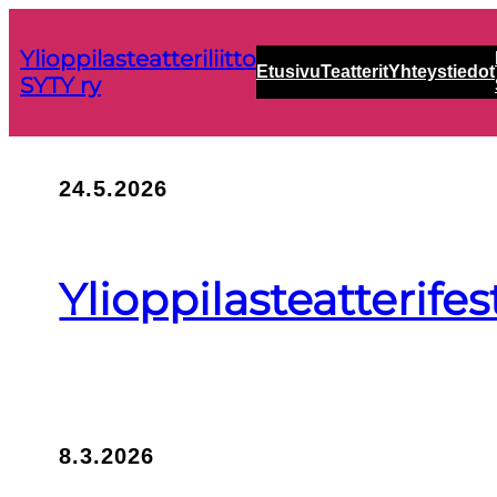
Siirry
sisältöön
Ylioppilasteatteriliitto
Etusivu
Teatterit
Yhteystiedot
SYTY ry
24.5.2026
Ylioppilasteatterifes
8.3.2026