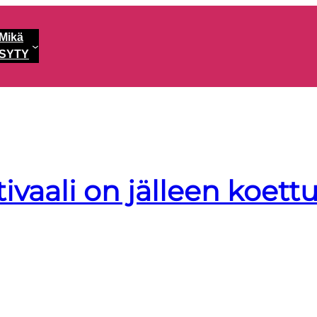
Mikä
SYTY
tivaali on jälleen koett